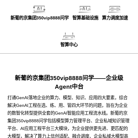
新葡的京集团350vip8888问学
智算基础设施
算力调度加速
智算中心
新葡的京集团350vip8888问学——企业级
Agent中台
打通GenAI落地企业的算力、模型、知识、应用四大要素，综合
解决GenAI工程在选、练、用、管四大环节的问题，旨在为企业
的数智化转型提供全套的GenAI智能应用工程流水线。新葡的京
集团350vip8888问学包括模型算力管理平台、企业私域知识管理
平台、AI应用工程平台三大模块，为企业提供更先进、更匹配的
大模型，解决了算力上信创适配、融合调度、企业私域大模型高