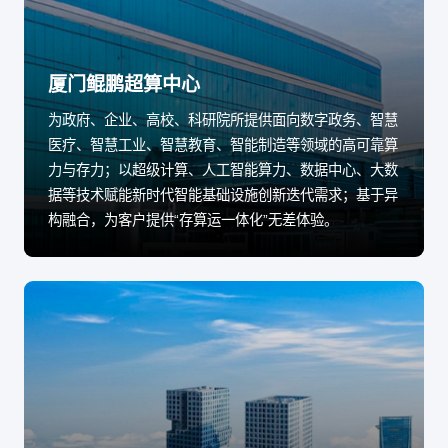
厦门鲲鹏超算中心
为政府、企业、高校、科研院所提供面向数字政务、智慧
医疗、智慧工业、智慧教育、智能制造等领域的高可靠算
力与存力；以超级计算、人工智能算力、数据中心、大数
据等技术赋能新时代智能基础设施创新迭代需求；基于异
构融合，为客户提供“存算运一体化”无差体验。