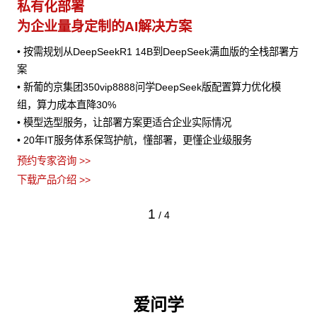
私有化部署
为企业量身定制的AI解决方案
• 按需规划从DeepSeekR1 14B到DeepSeek满血版的全栈部署方
案
• 新葡的京集团350vip8888问学DeepSeek版配置算力优化模
组，算力成本直降30%
• 模型选型服务，让部署方案更适合企业实际情况
• 20年IT服务体系保驾护航，懂部署，更懂企业级服务
预约专家咨询 >>
下载产品介绍 >>
1
/
4
爱问学