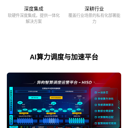
深度集成
深耕行业
软硬件深度集成，提供一体化
覆盖行业场景的私有化部署能
解决方案
力
AI算力调度与加速平台