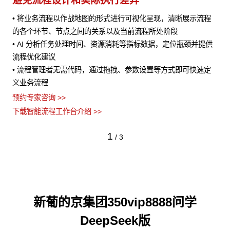
避免流程设计和实际执行差异
• 将业务流程以作战地图的形式进行可视化呈现，清晰展示流程
风险
的各个环节、节点之间的关系以及当前流程所处阶段
• AI 分析任务处理时间、资源消耗等指标数据，定位瓶颈并提供
流程优化建议
• 流程管理者无需代码，通过拖拽、参数设置等方式即可快速定
义业务流程
预约专家咨询 >>
下载智能流程工作台介绍 >>
1
/
3
新葡的京集团350vip8888问学
DeepSeek版