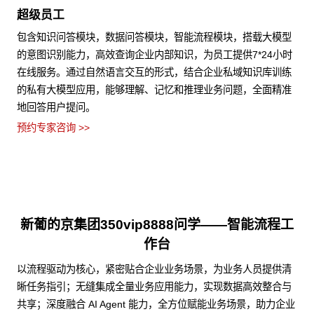
超级员工
包含知识问答模块，数据问答模块，智能流程模块，搭载大模型
的意图识别能力，高效查询企业内部知识，为员工提供7*24小时
在线服务。通过自然语言交互的形式，结合企业私域知识库训练
的私有大模型应用，能够理解、记忆和推理业务问题，全面精准
地回答用户提问。
预约专家咨询 >>
新葡的京集团350vip8888问学——智能流程工
作台
以流程驱动为核心，紧密贴合企业业务场景，为业务人员提供清
晰任务指引；无缝集成全量业务应用能力，实现数据高效整合与
共享；深度融合 AI Agent 能力，全方位赋能业务场景，助力企业