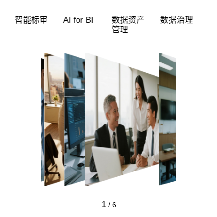
超级员工
智能标审
AI for BI
数据资产
管理
1
/
6