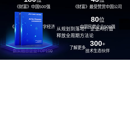
《财富》中国500强
《财富》最受赞赏中国公司
29
80
位
位
《福布斯》中国数字经济
中国民营企业500强
从规划到落地！ 企业AI价值
100强
释放全周期方法论
26
300
位
+
了解更多
数实融合企业TOP100
技术生态伙伴