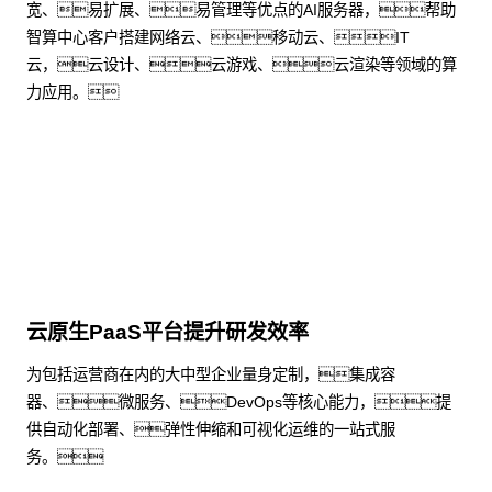
宽、易扩展、易管理等优点的AI服务器，帮助
智算中心客户搭建网络云、移动云、IT
云，云设计、云游戏、云渲染等领域的算
力应用。
了解更多
云原生PaaS平台提升研发效率
为包括运营商在内的大中型企业量身定制，集成容
器、微服务、DevOps等核心能力，提
供自动化部署、弹性伸缩和可视化运维的一站式服
务。