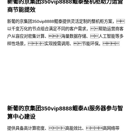
新葡的京集团350vip8888鲲泰整机柜助力运营
商节能提效
新葡的京集团350vip8888鲲泰提供灵活定制的整机柜方案，
以千变万化的节点组合满足不同的客户需求，帮助运营商客
户从容应对密集计算、海量数据存储、人工智能等多
样性场景，实现按需调用、节能环保。
了解更多
新葡的京集团350vip8888鲲泰AI服务器参与智
算中心建设
提供具备高计算密度、高能效比、高网络带