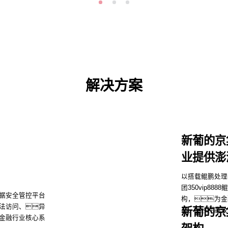
解决方案
新葡的京集
业提供澎
以搭载鲲鹏处理
团350vip8
据安全管控平台
构，为金
法访问、异
新葡的京集
靠、高效
金融行业核心系