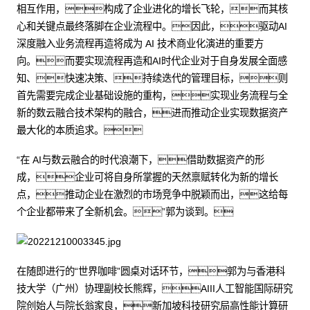
相互作用，构成了企业进化的增长飞轮，而其核
心和关键点最终落脚在企业流程中。因此，驱动AI
深度融入业务流程再造将成为 AI 技术商业化演进的重要方
向。而要实现流程再造和AI时代企业对于自身发展全面感
知、快速决策、持续迭代的管理目标，则
首先需要完成企业基础设施的重构，实现业务流程与全
新的数云融合技术架构的融合，进而推动企业实现数据资产
最大化的本质追求。
“在 AI与数云融合的时代浪潮下，借助数据资产的形
成，企业可将自身所掌握的天然禀赋转化为新的增长
点，推动企业在激烈的市场竞争中脱颖而出，这给每
个企业都带来了全新机会。”郭为谈到。
在随即进行的“世界咖啡”圆桌对话环节，郭为与香港科
技大学（广州）协理副校长熊辉，AIII人工智能国际研究
院创始人与院长翁家良，新加坡科技研究局高性能计算研